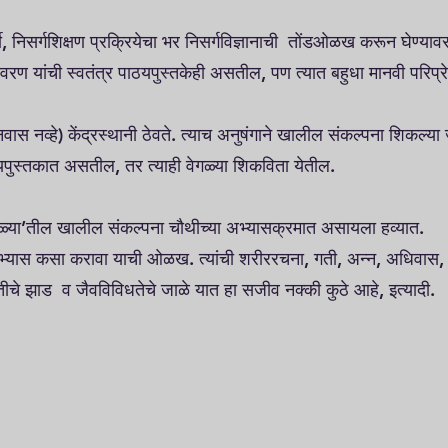
वर्षी, निसर्गशिक्षण प्रक्रियेचा भर निसर्गविज्ञानाची तोंडओळख करून घेण्य
्यावरण यांची स्वतंत्र पाठयपुस्तकेही असतील, पण त्यात बहुधा मानवी परिप्रे
ानवास नव्हे) केंद्रस्थानी ठेवते. त्याच अनुषंगाने खालील संकल्पना शिकल्या
्यपुस्तकात असतील, तर त्याही वेगळ्या शिकविता येतील.
ा जाळ्या’तील खालील संकल्पना चौथीच्या अभ्यासक्रमात असायला हव्यात.
व अभ्यास कसा करावा याची ओळख. त्यांची शरीररचना, गती, अन्न, अधिवास,
ांतीचे झाड व जैवविविधतेचे जाळे यात हा सजीव नक्की कुठे आहे, इत्यादी.