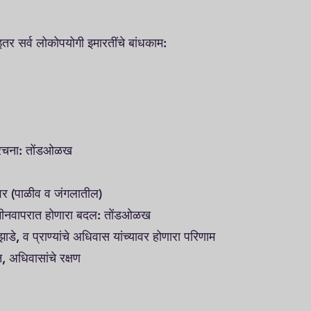
इतर सर्व लोकोपयोगी इमारतींचे बांधकाम:
ंतररचना: तोंडओळख
ावर (पाळीव व जंगलातील)
 जमीनवापरात होणारा बदल: तोंडओळख
ाडे, व प्राण्यांचे अधिवास यांच्यावर होणारा परिणाम
्धन, अधिवासांचे रक्षण