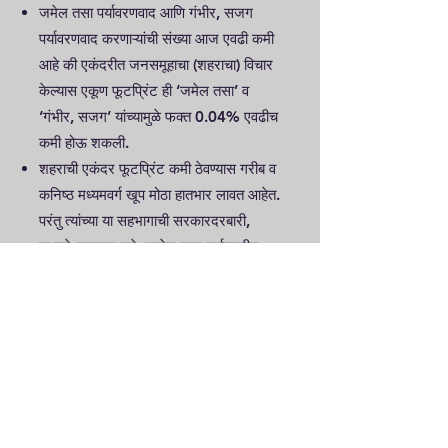
जमेल तसा पर्यावरणवाद आणि गंभीर, सजग
पर्यावरणवाद करणाऱ्यांची संख्या आज एवढी कमी
आहे की एकंदरीत जनसमूहाचा (शहराचा) विचार
केल्यास एकूण फूटप्रिंट ही ‘जमेल तसा’ व
‘गंभीर, सजग’ यांच्यामुळे फक्त 0.04% एवढीच
कमी होऊ शकली.
शहराची एकंदर फूटप्रिंट कमी ठेवण्यास गरीब व
कनिष्ठ मध्यमवर्ग खूप मोठा हातभार लावत आहेत.
परंतु त्यांच्या या सहभागाची सरकारदरबारी,
माध्यमे-समाजमध्यमे, एवढेच काय पर्यावरणीय
वर्तुळातही दखल (recognition) घेतली जात
नाही. तसेच अर्थव्यवस्थेकडून त्यांना या
पर्यावरणस्नेही जीवनशैलीबद्दल कुठलाही विशिष्ट
मोबदला (tangible benefit / incentive)
मिळत नाही.
श्रीमंतांची एकंदर फूटप्रिंट त्यांच्या
लोकसंख्येच्या मानाने खूप जास्त आहे, पण